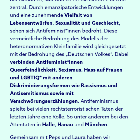
der Nation ist, war und ist für die extreme Rechte
zentral. Durch emanzipatorische Entwicklungen
und eine zunehmende
Vielfalt von
Lebensentwürfen, Sexualität und Geschlecht
,
sehen sich Antifeminist*innen bedroht. Diese
vermeintliche Bedrohung des Modells der
heteronormativen Kleinfamilie wird gleichgesetzt
mit der Bedrohung des „Deutschen Volkes“. Dabei
verbinden Antifeminist*innen
Queerfeindlichkeit, Sexismus, Hass auf Frauen
und LGBTIQ* mit anderen
Diskriminierungsformen wie Rassismus und
Antisemitismus sowie mit
Verschwörungserzählungen
. Antifeminismus
spielte bei vielen rechtsterroristischen Taten der
letzten Jahre eine Rolle. So unter anderem bei den
Attentaten in
Halle
,
Hanau
und
München
.
Gemeinsam mit Peps und Laura haben wir