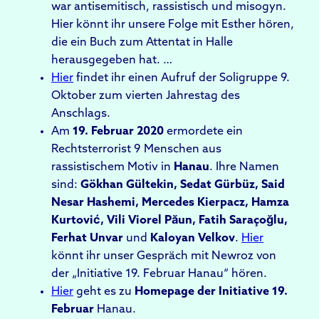
war antisemitisch, rassistisch und misogyn.
Hier könnt ihr unsere Folge mit Esther hören,
die ein Buch zum Attentat in Halle
herausgegeben hat. …
Hier
findet ihr einen Aufruf der Soligruppe 9.
Oktober zum vierten Jahrestag des
Anschlags.
Am
19. Februar 2020
ermordete ein
Rechtsterrorist 9 Menschen aus
rassistischem Motiv in
Hanau
. Ihre Namen
sind:
Gökhan Gültekin, Sedat Gürbüz, Said
Nesar Hashemi, Mercedes Kierpacz, Hamza
Kurtović, Vili Viorel Păun, Fatih Saraçoğlu,
Ferhat Unvar
und
Kaloyan Velkov
.
Hier
könnt ihr unser Gespräch mit Newroz von
der „Initiative 19. Februar Hanau“ hören.
Hier
geht es zu
Homepage der Initiative 19.
Februar
Hanau.