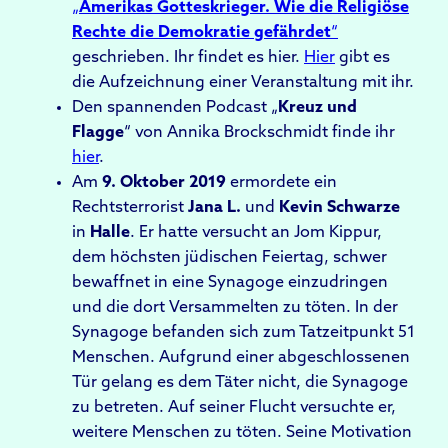
„
Amerikas Gotteskrieger. Wie die Religiöse
Rechte die Demokratie gefährdet
“
geschrieben. Ihr findet es hier.
Hier
gibt es
die Aufzeichnung einer Veranstaltung mit ihr.
Den spannenden Podcast „
Kreuz und
Flagge
“ von Annika Brockschmidt finde ihr
hier
.
Am
9. Oktober 2019
ermordete ein
Rechtsterrorist
Jana L.
und
Kevin Schwarze
in
Halle
. Er hatte versucht an Jom Kippur,
dem höchsten jüdischen Feiertag, schwer
bewaffnet in eine Synagoge einzudringen
und die dort Versammelten zu töten. In der
Synagoge befanden sich zum Tatzeitpunkt 51
Menschen. Aufgrund einer abgeschlossenen
Tür gelang es dem Täter nicht, die Synagoge
zu betreten. Auf seiner Flucht versuchte er,
weitere Menschen zu töten. Seine Motivation